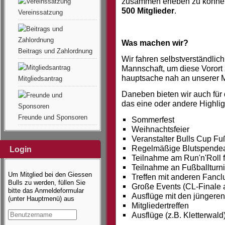
zusammen erleben zu können.
500 Mitglieder
.
Vereinssatzung
Was machen wir?
Beitrags und Zahlordnung
Wir fahren selbstverständlich
Mannschaft, um diese Vorort 
hauptsache nah an unserer M
Mitgliedsantrag
Daneben bieten wir auch für 
das eine oder andere Highlig
Freunde und Sponsoren
Sommerfest
Weihnachtsfeier
Veranstalter Bulls Cup Fuß
Regelmäßige Blutspendea
Login
Teilnahme am Run'n'Roll f
Teilnahme an Fußballturn
Um Mitglied bei den Giessen
Treffen mit anderen Fancl
Bulls zu werden, füllen Sie
Große Events (CL-Finale 
bitte das Anmeldeformular
Ausflüge mit den jüngeren
(unter Hauptmenü) aus
Mitgliedertreffen
Ausflüge (z.B. Kletterwald