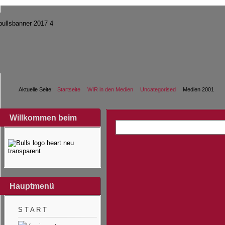
Aktuelle Seite:
Startseite
WIR in den Medien
Uncategorised
Medien 2001
Willkommen beim
Hauptmenü
S T A R T