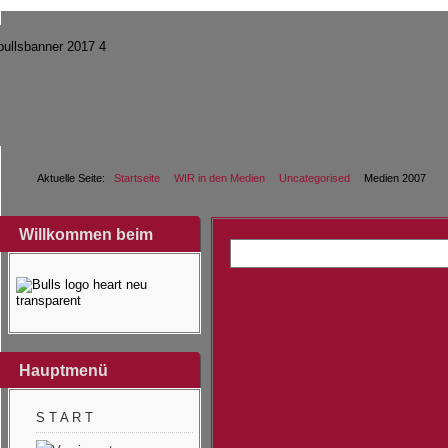
Aktuelle Seite:
Startseite
WIR in den Medien
Uncategorised
Medien 2007
Willkommen beim
Hauptmenü
S T A R T